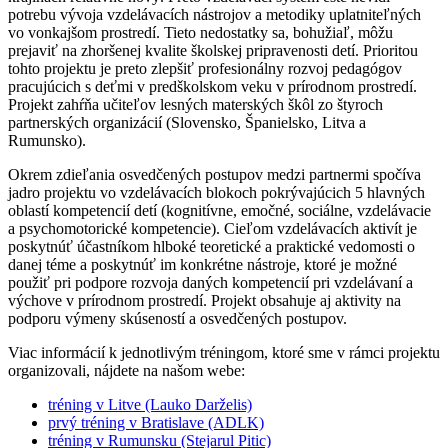
potrebu vývoja vzdelávacích nástrojov a metodiky uplatniteľných
vo vonkajšom prostredí. Tieto nedostatky sa, bohužiaľ, môžu
prejaviť na zhoršenej kvalite školskej pripravenosti detí. Prioritou
tohto projektu je preto zlepšiť profesionálny rozvoj pedagógov
pracujúcich s deťmi v predškolskom veku v prírodnom prostredí.
Projekt zahŕňa učiteľov lesných materských škôl zo štyroch
partnerských organizácií (Slovensko, Španielsko, Litva a
Rumunsko).
Okrem zdieľania osvedčených postupov medzi partnermi spočíva
jadro projektu vo vzdelávacích blokoch pokrývajúcich 5 hlavných
oblastí kompetencií detí (kognitívne, emočné, sociálne, vzdelávacie
a psychomotorické kompetencie). Cieľom vzdelávacích aktivít je
poskytnúť účastníkom hlboké teoretické a praktické vedomosti o
danej téme a poskytnúť im konkrétne nástroje, ktoré je možné
použiť pri podpore rozvoja daných kompetencií pri vzdelávaní a
výchove v prírodnom prostredí. Projekt obsahuje aj aktivity na
podporu výmeny skúseností a osvedčených postupov.
Viac informácií k jednotlivým tréningom, ktoré sme v rámci projektu
organizovali, nájdete na našom webe:
tréning v Litve (Lauko Darželis)
prvý tréning v Bratislave (ADLK)
tréning v Rumunsku (Stejarul Pitic)