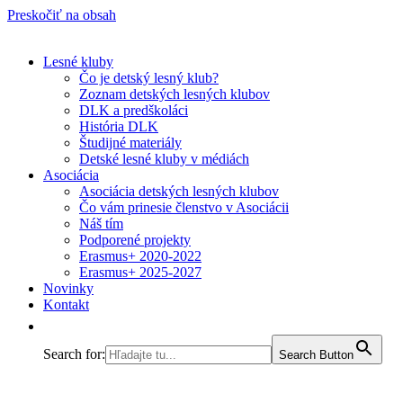
Preskočiť na obsah
Lesné kluby
Čo je detský lesný klub?
Zoznam detských lesných klubov
DLK a predškoláci
História DLK
Študijné materiály
Detské lesné kluby v médiách
Asociácia
Asociácia detských lesných klubov
Čo vám prinesie členstvo v Asociácii
Náš tím
Podporené projekty
Erasmus+ 2020-2022
Erasmus+ 2025-2027
Novinky
Kontakt
Search for:
Search Button