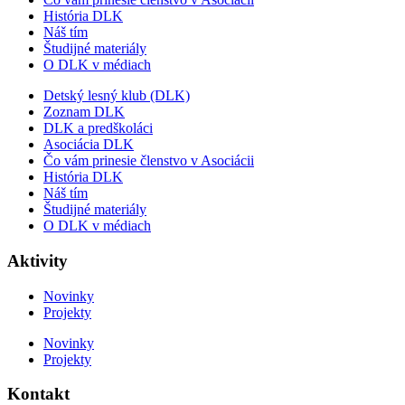
História DLK
Náš tím
Študijné materiály
O DLK v médiach
Detský lesný klub (DLK)
Zoznam DLK
DLK a predškoláci
Asociácia DLK
Čo vám prinesie členstvo v Asociácii
História DLK
Náš tím
Študijné materiály
O DLK v médiach
Aktivity
Novinky
Projekty
Novinky
Projekty
Kontakt