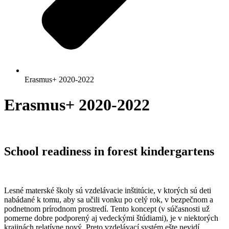
Erasmus+ 2020-2022
Erasmus+ 2020-2022
School readiness in forest kindergartens
Lesné materské školy sú vzdelávacie inštitúcie, v ktorých sú deti
nabádané k tomu, aby sa učili vonku po celý rok, v bezpečnom a
podnetnom prírodnom prostredí. Tento koncept (v súčasnosti už
pomerne dobre podporený aj vedeckými štúdiami), je v niektorých
krajinách relatívne nový. Preto vzdelávací systém ešte nevidí