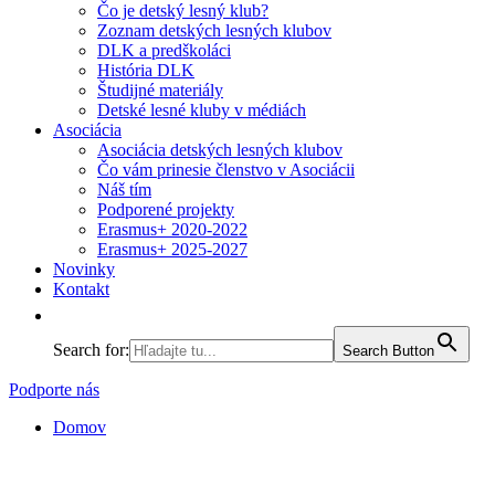
Čo je detský lesný klub?
Zoznam detských lesných klubov
DLK a predškoláci
História DLK
Študijné materiály
Detské lesné kluby v médiách
Asociácia
Asociácia detských lesných klubov
Čo vám prinesie členstvo v Asociácii
Náš tím
Podporené projekty
Erasmus+ 2020-2022
Erasmus+ 2025-2027
Novinky
Kontakt
Search for:
Search Button
Podporte nás
Domov