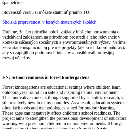
španielčine.
Slovenskú verziu si môžete stiahnuť priamo TU:
Školská pripravenosť v lesných materských školách
Dúfame, že táto príručka položí základy hlbšieho porozumenia o
vzdelávaní založenom na prírodnom prostredí a jeho relevancie v
kontexte súčasných sociálnych a environmentálnych výziev. Veríme,
že sa stane inšpiráciou aj pre iné projekty (alebo ich koordinátorov),
aby sa zapojili do podobných iniciatív a posilňovali profesijný
rozvoj učiteľov.
EN: School readiness in forest kindergartens
Forest kindergartens are educational settings where children learn
outdoors year-round in a safe and inspiring natural environment.
This innovative concept, though supported by scientific research, is
still relatively new in many countries. As a result, education systems
often lack tools and methodologies suited for outdoor learning.
These gaps can negatively affect children’s school readiness. The
project aims to strengthen the professional development of educators
working with preschool children in natural environments. It brings
together forest kindergarten teachers from Slovakia, Spain,