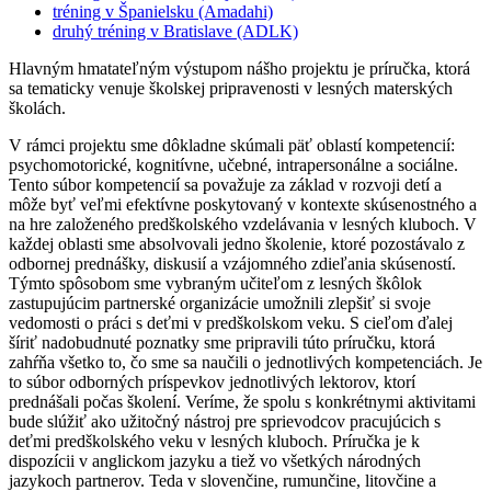
tréning v Španielsku (Amadahi)
druhý tréning v Bratislave (ADLK)
Hlavným hmatateľným výstupom nášho projektu je príručka, ktorá
sa tematicky venuje školskej pripravenosti v lesných materských
školách.
V rámci projektu sme dôkladne skúmali päť oblastí kompetencií:
psychomotorické, kognitívne, učebné, intrapersonálne a sociálne.
Tento súbor kompetencií sa považuje za základ v rozvoji detí a
môže byť veľmi efektívne poskytovaný v kontexte skúsenostného a
na hre založeného predškolského vzdelávania v lesných kluboch. V
každej oblasti sme absolvovali jedno školenie, ktoré pozostávalo z
odbornej prednášky, diskusií a vzájomného zdieľania skúseností.
Týmto spôsobom sme vybraným učiteľom z lesných škôlok
zastupujúcim partnerské organizácie umožnili zlepšiť si svoje
vedomosti o práci s deťmi v predškolskom veku. S cieľom ďalej
šíriť nadobudnuté poznatky sme pripravili túto príručku, ktorá
zahŕňa všetko to, čo sme sa naučili o jednotlivých kompetenciách. Je
to súbor odborných príspevkov jednotlivých lektorov, ktorí
prednášali počas školení. Veríme, že spolu s konkrétnymi aktivitami
bude slúžiť ako užitočný nástroj pre sprievodcov pracujúcich s
deťmi predškolského veku v lesných kluboch. Príručka je k
dispozícii v anglickom jazyku a tiež vo všetkých národných
jazykoch partnerov. Teda v slovenčine, rumunčine, litovčine a