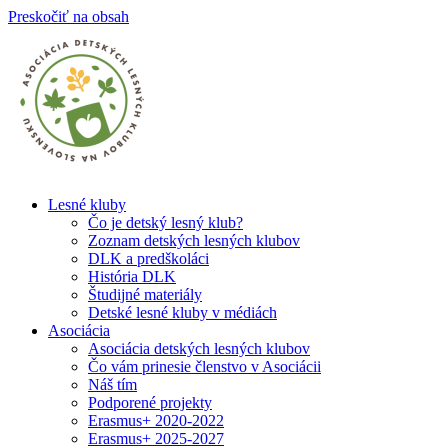
Preskočiť na obsah
Lesné kluby
Čo je detský lesný klub?
Zoznam detských lesných klubov
DLK a predškoláci
História DLK
Študijné materiály
Detské lesné kluby v médiách
Asociácia
Asociácia detských lesných klubov
Čo vám prinesie členstvo v Asociácii
Náš tím
Podporené projekty
Erasmus+ 2020-2022
Erasmus+ 2025-2027