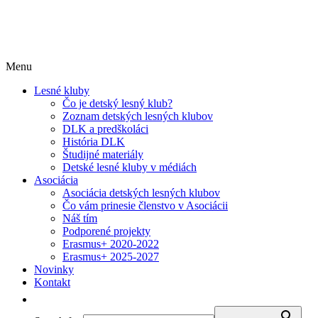
Menu
Lesné kluby
Čo je detský lesný klub?
Zoznam detských lesných klubov
DLK a predškoláci
História DLK
Študijné materiály
Detské lesné kluby v médiách
Asociácia
Asociácia detských lesných klubov
Čo vám prinesie členstvo v Asociácii
Náš tím
Podporené projekty
Erasmus+ 2020-2022
Erasmus+ 2025-2027
Novinky
Kontakt