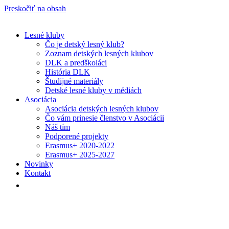
Preskočiť na obsah
Lesné kluby
Čo je detský lesný klub?
Zoznam detských lesných klubov
DLK a predškoláci
História DLK
Študijné materiály
Detské lesné kluby v médiách
Asociácia
Asociácia detských lesných klubov
Čo vám prinesie členstvo v Asociácii
Náš tím
Podporené projekty
Erasmus+ 2020-2022
Erasmus+ 2025-2027
Novinky
Kontakt