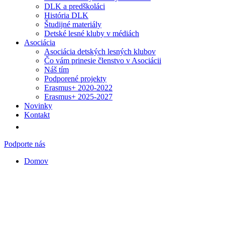
DLK a predškoláci
História DLK
Študijné materiály
Detské lesné kluby v médiách
Asociácia
Asociácia detských lesných klubov
Čo vám prinesie členstvo v Asociácii
Náš tím
Podporené projekty
Erasmus+ 2020-2022
Erasmus+ 2025-2027
Novinky
Kontakt
Podporte nás
Domov